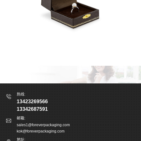
热线:
13423269566
13342687591
邮箱:
sales1@foreverpackaging.com
kok@foreverpackaging.com
地址: